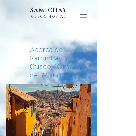
SAMICHAY
CUSCO HOSTAL
Acerca de
Samichay y
Cusco, "Ombligo
del Mundo"