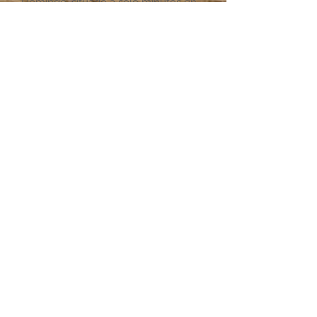
Domingo, situado a sólo minutos en
carro de Samichay, fué construido
encima del Templo Inca del
Sol (Qoricancha), y tiene restos
archeológicos de construcción Inca.
Sabias?
Cusco est
á
a una elevacion
aproximada de 3,400 m.s.n.m.
(11,200 ft)!
Reserve Now - Reservaciones
Tel:
+51-84-238790
Cel:
+51-984-762244
reservas@SamichayCuscoHostal.com
Follow Us - Siguenos!