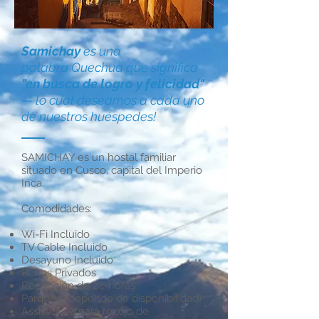
Samichay
es una
palabra Quechua que significa
"en busca de logro y felicidad"
— lo cual deseamos a cada uno
de nuestros huéspedes!
SAMICHAY es un hostal familiar
situado en Cusco, capital del Imperio
Inca.
Comodidades:
Wi-Fi Incluido
TV Cable Incluido
Desayuno Incluido
Baños Privados
Recepción de 24-horas
Parqueo (depende de disponibilidad)
Assistencia para recojo de