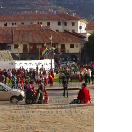
Aeropuerto (costo adicional)
Servicio de Lavandería (costo
adicional)
Deposito de valijas
Photocopias
Informaci
ó
n Tur
í
stica
Jardín/Patio
Área de lounge
Cusco (a veces escrito Cuzco), una
ciudad construida en piedra Inca,
emerge con orgullo mostrando las
marcas de su glorioso pasado. Es
más reconocido por sus restos
archeológicos y arquitectura colonial
Española.
La Plaza de Armas es la plaza central
en la clásica ciudad, con grandes
arcos, balcones de madera tallada, y
muros Inca.
El Convento de Santo